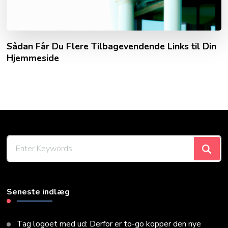
Sådan Får Du Flere Tilbagevendende Links til Din
Hjemmeside
Looking
for
Something?
Seneste indlæg
Tag logoet med ud: Derfor er to-go kopper den nye