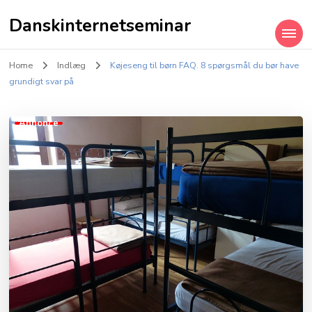
Danskinternetseminar
Home
Indlæg
Køjeseng til børn FAQ. 8 spørgsmål du bør have
grundigt svar på
Annonce