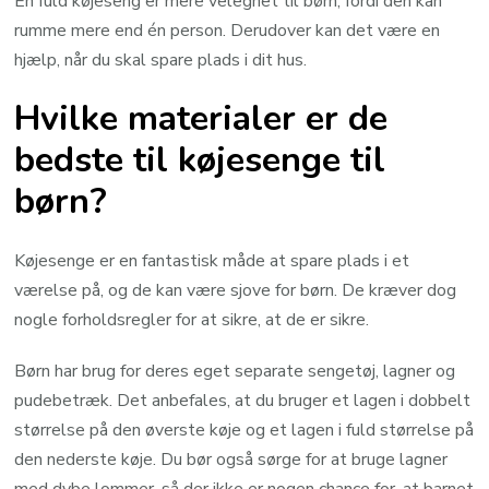
En fuld køjeseng er mere velegnet til børn, fordi den kan
rumme mere end én person. Derudover kan det være en
hjælp, når du skal spare plads i dit hus.
Hvilke materialer er de
bedste til køjesenge til
børn?
Køjesenge er en fantastisk måde at spare plads i et
værelse på, og de kan være sjove for børn. De kræver dog
nogle forholdsregler for at sikre, at de er sikre.
Børn har brug for deres eget separate sengetøj, lagner og
pudebetræk. Det anbefales, at du bruger et lagen i dobbelt
størrelse på den øverste køje og et lagen i fuld størrelse på
den nederste køje. Du bør også sørge for at bruge lagner
med dybe lommer, så der ikke er nogen chance for, at barnet