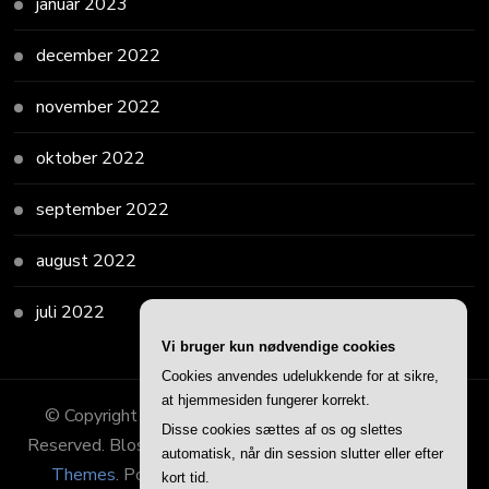
januar 2023
december 2022
november 2022
oktober 2022
september 2022
august 2022
juli 2022
Vi bruger kun nødvendige cookies
Cookies anvendes udelukkende for at sikre,
at hjemmesiden fungerer korrekt.
© Copyright 2026
Danskinternetseminar
. All Rights
Disse cookies sættes af os og slettes
Reserved.
Blossom Consulting | Developed By
Blossom
automatisk, når din session slutter eller efter
Themes
. Powered by
WordPress
.
Privatlivspolitik
kort tid.