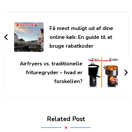
Post
Navigation
Annonce
Få mest muligt ud af dine
online køb: En guide til at
bruge rabatkoder
Annonce
Airfryers vs. traditionelle
frituregryder – hvad er
forskellen?
Related Post