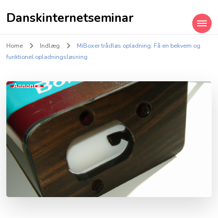
Danskinternetseminar
Home
Indlæg
MiBoxer trådløs opladning: Få en bekvem og
funktionel opladningsløsning
Annonce