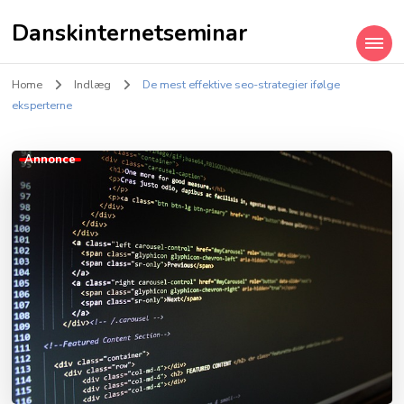
Danskinternetseminar
Home
Indlæg
De mest effektive seo-strategier ifølge
eksperterne
Annonce